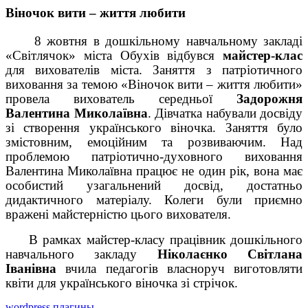
Віночок вити – життя любити
8 жовтня в дошкільному навчальному закладі
«Світлячок» міста Обухів відбувся
майстер-клас
для вихователів міста. Заняття з патріотичного
виховання за темою «Віночок вити – життя любити»
провела вихователь середньої
Задорожня
Валентина Миколаївна
. Дівчатка набували досвіду
зі створення українського віночка. Заняття було
змістовним, емоційним та розвиваючим. Над
проблемою патріотично-духовного виховання
Валентина Миколаївна працює не один рік, вона має
особистий узагальнений досвід, достатньо
дидактичного матеріалу. Колеги були приємно
вражені майстерністю цього вихователя.
В рамках майстер-класу працівник дошкільного
навчального закладу
Ніколаєнко Світлана
Іванівна
вчила педагогів власноруч виготовляти
квіти для українського віночка зі стрічок.
wordpress плагины