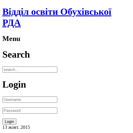
Відділ освіти Обухівської
РДА
Menu
Search
Login
13
жовт.
2015