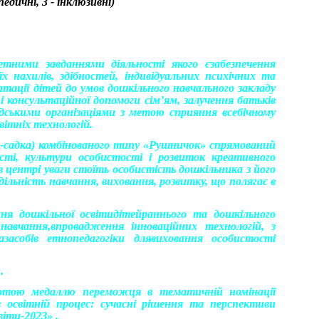
едичні, 3 - інклюзивні)
етними завданнями діяльності якого єзабезпечення
їх нахилів, здібностей, індивідуальних психічних та
птації дітей до умов дошкільного навчального закладу
 консультаційної допомоги сім’ям, залучення батьків
адськими організаціями з метою сприяння всебічному
вітніх технологій.
ел-садка) комбінованого типу «Рушничок» спрямований
сті, культури особистості і розвиток креативного
 в центрі уваги стоїть особистість дошкільника з його
льність навчання, виховання, розвитку, що полягає в
ння дошкільної освітидітейраннього та дошкільного
навчання,впровадження інноваційних технологій, з
азасобів етнопедагогіки длявиховання особистості
.
тою медаллю переможця в тематичній номінації
 освітній процес: сучасні рішення та перспективи
іти-2023» .