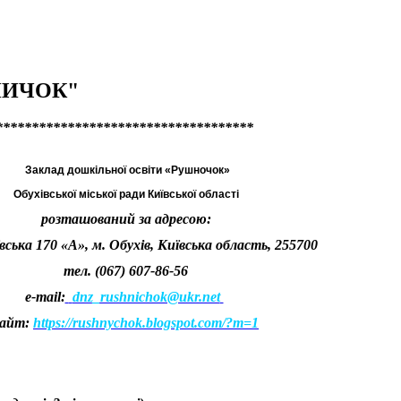
НИЧОК"
************************************
Заклад дошкільної освіти «Рушночок»
Обухівської міської ради Київської області
розташований за адресою:
вська 170 «А», м. Обухів, Київська область, 255700
тел. (067) 607-86-56
e-mail:
dnz_rushnichok@ukr.net
сайт:
https://rushnychok.blogspot.com/?m=1