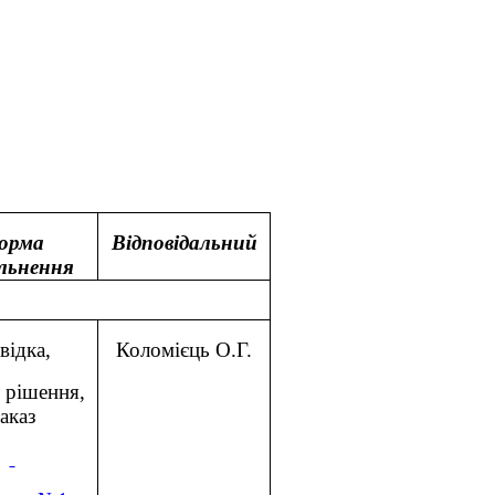
і колегії управління освіти
івської міської ради
орма
Відповідальний
альнення
відка,
Коломієць О.Г.
 рішення,
аказ