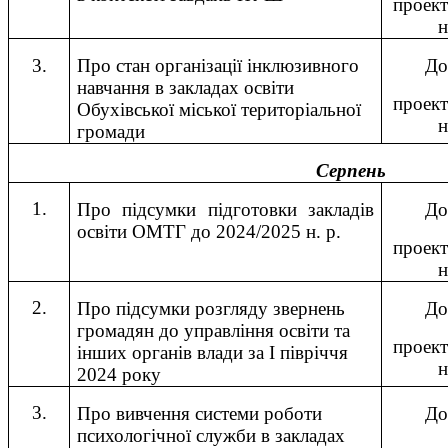
проект
н
3.
До
Про стан організації інклюзивного
навчання в закладах освіти
проект
Обухівської міської територіальної
н
громади
Серпень
1.
Про підсумки підготовки закладів
До
освіти ОМТГ до 2024/2025 н. р.
проект
н
2.
Про підсумки розгляду звернень
До
громадян до управління освіти та
проект
інших органів влади за І півріччя
н
2024 року
3.
Про вивчення системи роботи
До
психологічної служби в закладах