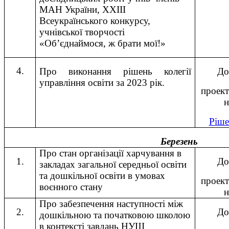
МАН України, ХХІІІ
Всеукраїнського конкурсу,
учнівської творчості
«Об’єднаймося, ж брати мої!»
4.
П
ро виконання рішень колегії
До
управління освіти за 2023 рік.
проект
н
Ріш
Березень
Про стан організації харчування в
1.
До
закладах загальної середньої освіти
та дошкільної освіти в умовах
проект
воєнного стану
н
Про забезпечення наступності між
2.
До
дошкільною та початковою школою
в контексті завдань НУШ