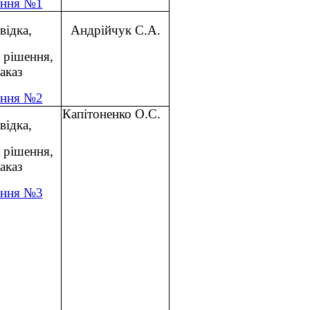
ення №1
відка,
Андрійчук С.А.
 рішення,
аказ
ення №2
Капітоненко О.С.
відка,
 рішення,
аказ
ення №3