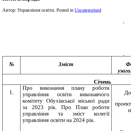
Автор: Управління освіти. Posted in
Uncategorised
Питання для розгляду на засіданн
виконавчого комітету Обух
№
Зміст
Ф
узаг
Січень
Про виконання плану роботи
1.
До
управління освіти виконавчого
комітету Обухівської міської ради
проект
за 2023 рік. Про План роботи
н
управління та зміст колегії
управління освіти на 2024 рік.