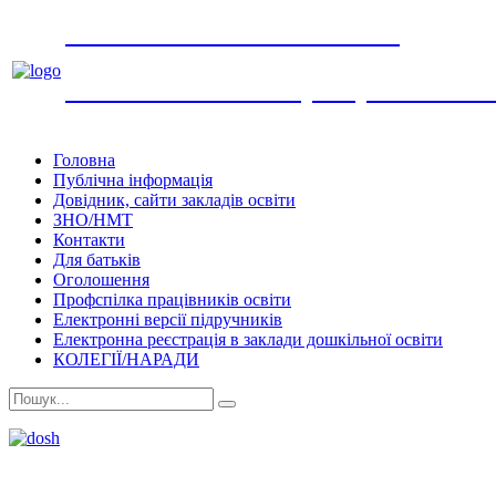
УПРАВЛІННЯ ОСВІТИ
виконавчого комітету Обухівської мі
Головна
Публічна інформація
Довідник, сайти закладів освіти
ЗНО/НМТ
Контакти
Для батьків
Оголошення
Профспілка працівників освіти
Електронні версії підручників
Електронна реєстрація в заклади дошкільної освіти
КОЛЕГІЇ/НАРАДИ