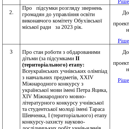
Ріш
Про підсумки розгляду звернень
2.
До
громадян до управління освіти
виконавчого комітету Обухівської
проект
міської ради за 2023 рік.
н
Ріш
3
Про стан роботи з обдарованими
До
дітьми (за підсумками
ІІ
проект
(територіального) етапу:
н
Всеукраїнських учнівських олімпіад
з навчальних предметів, ХХІV
Ріш
Міжнародного конкурсу з
української мови імені Петра Яцика,
ХІV Міжнародного мовно-
літературного конкурсу учнівської
та студентської молоді імені Тараса
Шевченка, І (територіального) етапу
конкурсу-захисту науково-
дослідницьких робіт учнів-членів