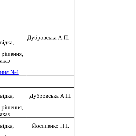
Дубровська А.П.
відка,
 рішення,
аказ
ення №4
відка,
Дубровська А.П.
 рішення,
аказ
відка,
Йосипенко Н.І.