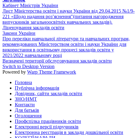
Кабінет Міністрів України
Лист Міністерства освіти і науки України від 29.04.2015 №1/9-
221 «Щодо надання роз’яснення"(питання нагородження
випускників загальноосвітніх навчальних закладів).
Ліцензування закладів освіти
Закони України
Про переліки навчальної літератури та навчальних програм,
рекомендованих Міністерством освіти і науки України для
використання в освітньому процесі закладів освіти у
2021/2022 навчальному році
Визначені території обслуговування закладів освіти
Switch to Desktop Version
Powered by
Warp Theme Framework
Головна
Публічна інформація
Довідник, сайти закладів освіти
ЗНО/НМТ
Контакти
Для батьків
Оголошення
Профспілка працівників освіти
Електронні версії підручників
Електронна реєстрація в заклади дошкільної освіти
КОЛЕГІЇ/НАРАДИ