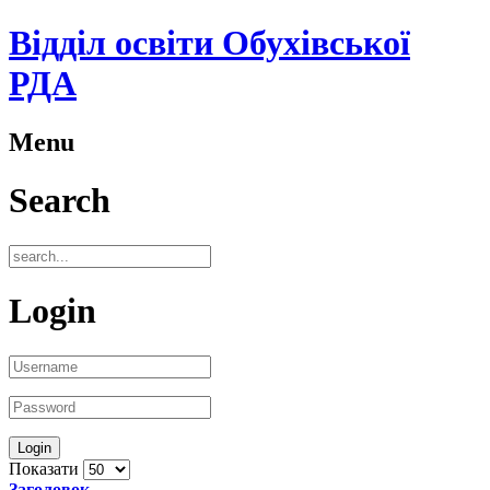
Відділ освіти Обухівської
РДА
Menu
Search
Login
Показати
Заголовок