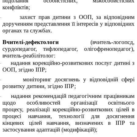
подолання особистісних, міжособистісних
конфліктів;
захист прав дитини з ООП, за відповідним
·
дорученням представлення її інтересів у відповідних
органах та службах.
Вчителі-дефектологи
(вчитель-логопсд,
сурдопедагог, тифлопедагог, олігофренопедагог),
вчитель-реабілітолог:
надання корекційно-розвиткових послуг дитині з
·
ООП, згідно ІПP;
моніторинг досягнень у відповідній сфері
·
розвитку дитини, згідно ІПР;
надання рекомендацій педагогічним працівникам
·
щодо особливостей організації освітнього
процесу, реалізації корекційно-розвиткових цілей в
процесі навчання, технології для досягнення
кінцевих цілей навчання, визначених в ІПР та
застосування адаптацій (модифікацій);