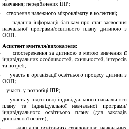
навчання; передбачених ІПP;
створення належного мікроклімату в колективі;
·
надання інформації батькам про стан засвоєння
·
навчальної програми/освітнього плану дитиною з
ООП.
Асистент вчителя/вихователя:
спостереження за дитиною з метою вивчення її
·
індивідуальних особливостей, схильностей, інтересів
та потреб;
участь в організації освітнього процесу дитини з
·
ООП;
участь у розробці ІПP;
·
участь у підготовці індивідуального навчального
·
плану та індивідуальної навчальної програми/
індивідуального освітнього плану (для закладів
дошкільної освіти);
адаптація освітнього середовища; навчальних
·