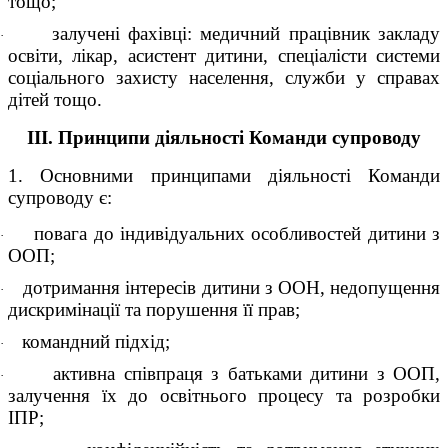
тощо;
залучені фахівці: медичний працівник закладу
·
освіти, лікар, асистент дитини, спеціалісти системи
соціального захисту населення, служби у справах
дітей тощо.
ІІІ. Принципи діяльності Команди супроводу
1. Основними принципами діяльності Команди
супроводу є:
повага до індивідуальних особливостей дитини з
·
ООП;
дотримання інтересів дитини з OOH, недопущення
·
дискримінації та порушення її прав;
командний підхід;
·
активна співпраця з батьками дитини з ООП,
·
залучення їх до освітнього процесу та розробки
IПP;