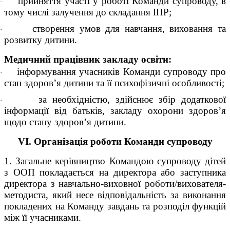
прийняття участі у роботі Команди супроводу, в
·
тому числі залучення до складання ІПP;
створення умов для навчання, виховання та
·
розвитку дитини.
Медичний працівник закладу освіти:
інформування учасників Команди супроводу про
·
стан здоров’я дитини та її психофізичні особливості;
за необхідністю, здійснює збір додаткової
·
інформації від батьків, закладу охорони здоров’я
щодо стану здоров’я дитини.
VI. Організація роботи Команди супроводу
1. Загальне керівництво Командою супроводу дітей
з ООП покладається на директора або заступника
директора з навчально-виховної роботи/вихователя-
методиста, який несе відповідальність за виконання
покладених на Команду завдань та розподіл функцій
між її учасниками.